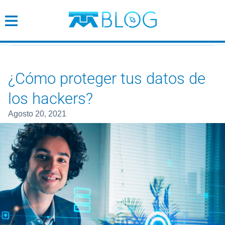
¿Cómo proteger tus datos de lo
Cobertura
Wifi
¿Cómo proteger tus datos de
los hackers?
Tendencias
agosto 20, 2021
Emprendimiento
Empresarial