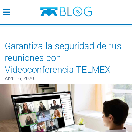
Garantiza la seguridad de tus
Cobertura
Wifi
Garantiza la seguridad de tus
reuniones con
Tendencias
Videoconferencia TELMEX
Emprendimiento
abril 16, 2020
Empresarial