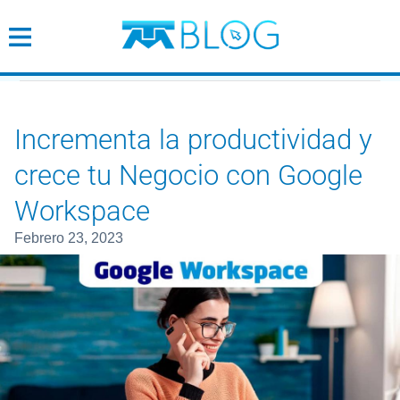
Incrementa la productividad y
Cobertura
Wifi
Incrementa la productividad y
crece tu Negocio con Google
Tendencias
Workspace
Emprendimiento
febrero 23, 2023
Empresarial