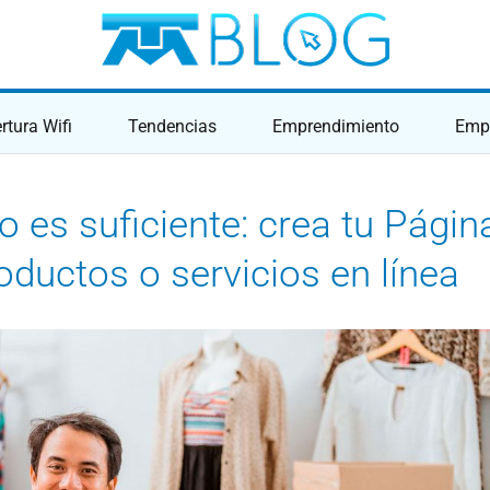
rtura Wifi
Tendencias
Emprendimiento
Empr
ente: crea tu Página Web y ofrec
o es suficiente: crea tu Págin
oductos o servicios en línea