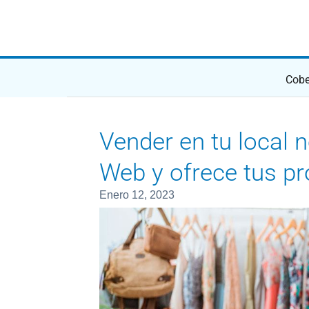
Saltar al contenido
Cobe
Vender en tu local no es sufici
Vender en tu local n
Web y ofrece tus pr
enero 12, 2023