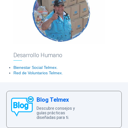
Ayuda
Centros
Desarrollo Humano
de
Atención
Bienestar Social Telmex.
Red de Voluntarios Telmex.
Telmex
-
Sitios
WiFi
Blog Telmex
Descubre consejos y
guías prácticas
diseñadas para ti.