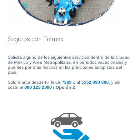
Ayuda
Seguros con Telmex
Solicita alguno de los siguientes servicios dentro de la Ciudad
Centros
de México y Área Metropolitana; en periodos vacacionales y
de
puentes por días festivos en las principales autopistas del
país.
Atención
Telmex
Sólo marca desde tu Telcel
*369
o al
5552 090 800
, y sin
-
costo al
800 123 2300
/ Opción 2
.
Sitios
WiFi