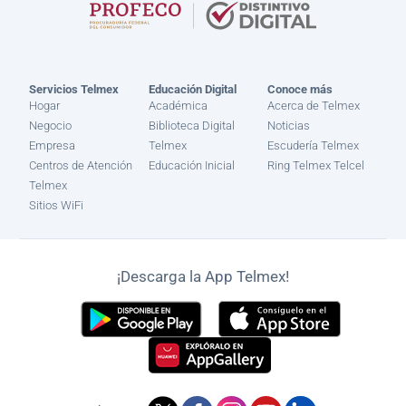
Servicios Telmex
Educación Digital
Conoce más
Hogar
Académica
Acerca de Telmex
Negocio
Biblioteca Digital
Noticias
Empresa
Telmex
Escudería Telmex
Centros de Atención
Educación Inicial
Ring Telmex Telcel
Telmex
Sitios WiFi
¡Descarga la App Telmex!