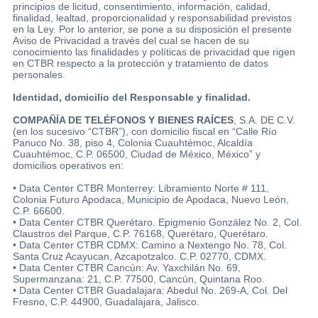
principios de licitud, consentimiento, información, calidad,
finalidad, lealtad, proporcionalidad y responsabilidad previstos
en la Ley. Por lo anterior, se pone a su disposición el presente
Aviso de Privacidad a través del cual se hacen de su
conocimiento las finalidades y políticas de privacidad que rigen
en CTBR respecto a la protección y tratamiento de datos
personales.
Identidad, domicilio del Responsable y finalidad.
COMPAÑÍA DE TELÉFONOS Y BIENES RAÍCES
, S.A. DE C.V.
(en los sucesivo “CTBR”), con domicilio fiscal en “Calle Río
Panuco No. 38, piso 4, Colonia Cuauhtémoc, Alcaldía
Cuauhtémoc, C.P. 06500, Ciudad de México, México” y
domicilios operativos en:
• Data Center CTBR Monterrey: Libramiento Norte # 111,
Colonia Futuro Apodaca, Municipio de Apodaca, Nuevo León,
C.P. 66600.
• Data Center CTBR Querétaro. Epigmenio González No. 2, Col.
Claustros del Parque, C.P. 76168, Querétaro, Querétaro.
• Data Center CTBR CDMX: Camino a Nextengo No. 78, Col.
Santa Cruz Acayucan, Azcapotzalco. C.P. 02770, CDMX.
• Data Center CTBR Cancún: Av. Yaxchilán No. 69,
Supermanzana: 21, C.P. 77500, Cancún, Quintana Roo.
• Data Center CTBR Guadalajara: Abedul No. 269-A, Col. Del
Fresno, C.P. 44900, Guadalajara, Jalisco.