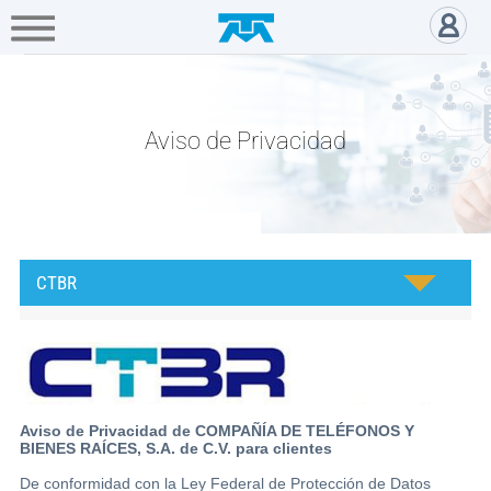
A+
Hogar
Negocio
Empresa
Gamers
CTBR - Acerca de Telmex
Acerca
de
Aviso de Privacidad
Directivos
Prensa
CTBR
Educación
Digital
Fundación
Aviso de Privacidad de COMPAÑÍA DE TELÉFONOS Y
BIENES RAÍCES, S.A. de C.V. para clientes
Carlos
Slim
De conformidad con la Ley Federal de Protección de Datos