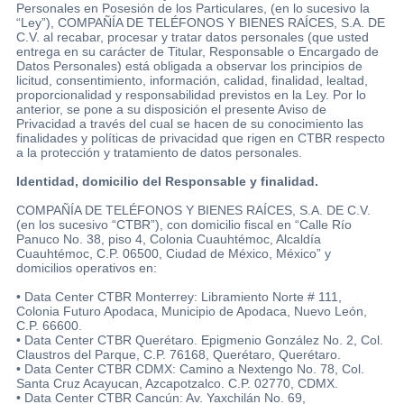
Personales en Posesión de los Particulares, (en lo sucesivo la
“Ley”), COMPAÑÍA DE TELÉFONOS Y BIENES RAÍCES, S.A. DE
C.V. al recabar, procesar y tratar datos personales (que usted
entrega en su carácter de Titular, Responsable o Encargado de
Datos Personales) está obligada a observar los principios de
licitud, consentimiento, información, calidad, finalidad, lealtad,
proporcionalidad y responsabilidad previstos en la Ley. Por lo
anterior, se pone a su disposición el presente Aviso de
Ayuda
Privacidad a través del cual se hacen de su conocimiento las
finalidades y políticas de privacidad que rigen en CTBR respecto
a la protección y tratamiento de datos personales.
Centros
Identidad, domicilio del Responsable y finalidad.
de
COMPAÑÍA DE TELÉFONOS Y BIENES RAÍCES, S.A. DE C.V.
Atención
(en los sucesivo “CTBR”), con domicilio fiscal en “Calle Río
Telmex
Panuco No. 38, piso 4, Colonia Cuauhtémoc, Alcaldía
-
Cuauhtémoc, C.P. 06500, Ciudad de México, México” y
domicilios operativos en:
Sitios
WiFi
• Data Center CTBR Monterrey: Libramiento Norte # 111,
Colonia Futuro Apodaca, Municipio de Apodaca, Nuevo León,
C.P. 66600.
• Data Center CTBR Querétaro. Epigmenio González No. 2, Col.
Claustros del Parque, C.P. 76168, Querétaro, Querétaro.
• Data Center CTBR CDMX: Camino a Nextengo No. 78, Col.
Santa Cruz Acayucan, Azcapotzalco. C.P. 02770, CDMX.
• Data Center CTBR Cancún: Av. Yaxchilán No. 69,