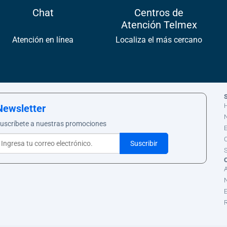
Chat
Centros de
Atención Telmex
Atención en línea
Localiza el más cercano
S
Newsletter
uscríbete a nuestras promociones
C
S
N
E
R