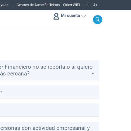
Ayuda
Centros de Atención Telmex - Sitios WiFi
a-
A+
Mi cuenta
 Financiero no se reporta o si quiero
más cercana?
 personas con actividad empresarial y