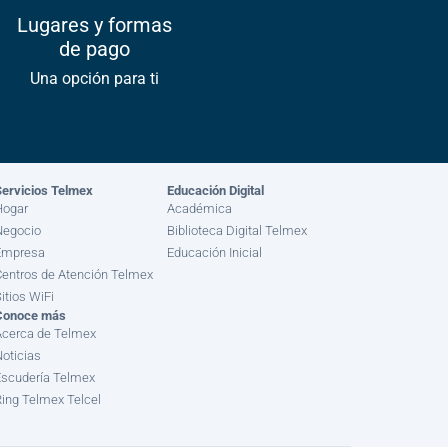
Lugares y formas
de pago
Una opción para ti
ervicios Telmex
Educación Digital
Hogar
Académica
Negocio
Biblioteca Digital Telmex
Empresa
Educación Inicial
entros de Atención Telmex
itios WiFi
Conoce más
Acerca de Telmex
oticias
scudería Telmex
ing Telmex Telcel