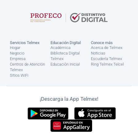
Servicios Telmex
Educación Digital
Conoce más
Hogar
Académica
Acerca de Telmex
Negocio
Biblioteca Digital
Noticias
Empresa
Telmex
Escudería Telmex
Centros de Atención
Educación Inicial
Ring Telmex Telcel
Telmex
Sitios WiFi
¡Descarga la App Telmex!