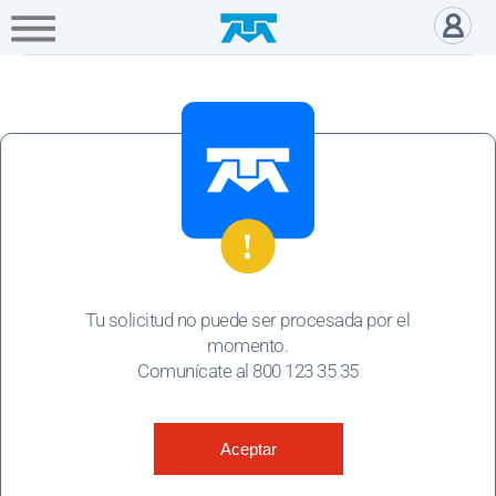
A+
Hogar
Negocio
Empresa
Gamers
Solicitud Servicio Negocio-Er
Servicios
Mi
Telmex
Cobertura
Tienda
Tu solicitud no puede ser procesada por el
en
línea
momento.
Comunícate al 800 123 35 35
Portabilidad
Aceptar
Paga
tu