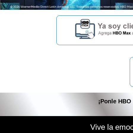
¡Ponle
HBO
Vive la emoc