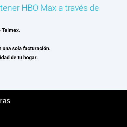
 tener HBO Max a través de
o Telmex.
n una sola facturación.
dad de tu hogar.
ras