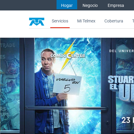
Hogar
Negocio
Empresa
Saltar al contenido
Servicios
Mi Telmex
Cobertura
Disfruta HBO Max a precio pref