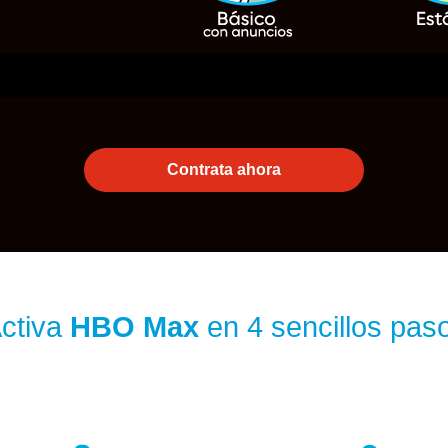
Contrata ahora
Activa
HBO Max
en 4 sencillos pas