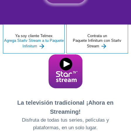
Paga
tu
Recibo
Ya soy cliente Telmex
Contrata un
Agrega Startv Stream a tu Paquete
Paquete Infinitum con Startv
Infinitum
Stream
Ayuda
Centros
de
Atención
Telmex
La televisión tradicional ¡Ahora en
-
Streaming!
Sitios
Disfruta de todas tus series, películas y
WiFi
plataformas, en un solo lugar.