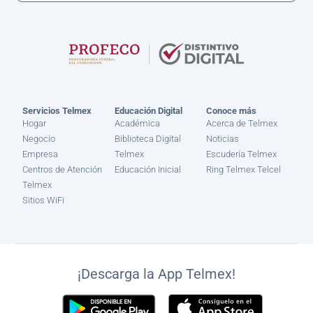
Servicios Telmex
Educación Digital
Conoce más
Hogar
Académica
Acerca de Telmex
Negocio
Biblioteca Digital
Noticias
Empresa
Telmex
Escudería Telmex
Centros de Atención
Educación Inicial
Ring Telmex Telcel
Telmex
Sitios WiFi
¡Descarga la App Telmex!