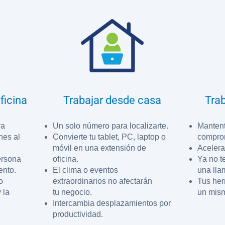
ficina
Trabajar desde casa
Trab
va
Un solo número para localizarte.
Mantent
nes al
Convierte tu tablet, PC, laptop o
comprom
móvil en una extensión de
Acelera
persona
oficina.
Ya no t
ento.
El clima o eventos
una lla
o
extraordinarios no afectarán
Tus her
 la
tu negocio.
un mism
Intercambia desplazamientos por
productividad.