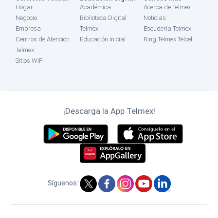
Hogar
Académica
Acerca de Telmex
Negocio
Biblioteca Digital
Noticias
Empresa
Telmex
Escudería Telmex
Centros de Atención
Educación Inicial
Ring Telmex Telcel
Telmex
Sitios WiFi
¡Descarga la App Telmex!
Síguenos: