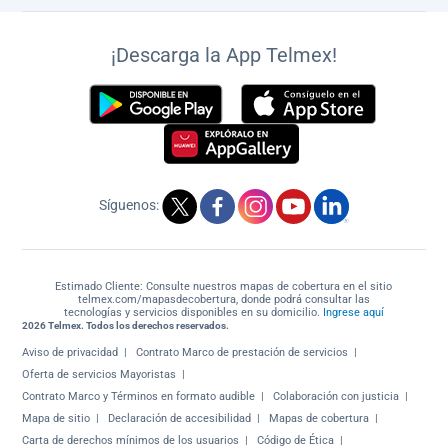
¡Descarga la App Telmex!
Síguenos:
Estimado Cliente: Consulte nuestros mapas de cobertura en el sitio
telmex.com/mapasdecobertura, donde podrá consultar las
tecnologías y servicios disponibles en su domicilio.
Ingrese aquí
2026 Telmex. Todos los derechos reservados.
Aviso de privacidad
Contrato Marco de prestación de servicios
Oferta de servicios Mayoristas
Contrato Marco y Términos en formato audible
Colaboración con justicia
Mapa de sitio
Declaración de accesibilidad
Mapas de cobertura
Carta de derechos mínimos de los usuarios
Código de Ética