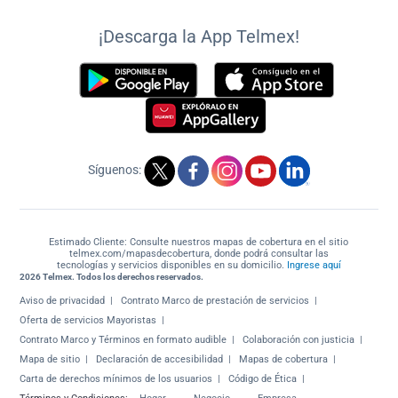
¡Descarga la App Telmex!
Síguenos:
Estimado Cliente: Consulte nuestros mapas de cobertura en el sitio
telmex.com/mapasdecobertura, donde podrá consultar las
tecnologías y servicios disponibles en su domicilio.
Ingrese aquí
2026 Telmex. Todos los derechos reservados.
Aviso de privacidad
Contrato Marco de prestación de servicios
Oferta de servicios Mayoristas
Contrato Marco y Términos en formato audible
Colaboración con justicia
Mapa de sitio
Declaración de accesibilidad
Mapas de cobertura
Carta de derechos mínimos de los usuarios
Código de Ética