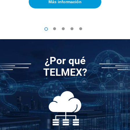
Más información
1
2
3
4
5
¿Por qué
TELMEX?