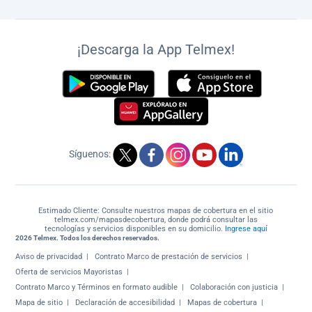
¡Descarga la App Telmex!
Síguenos:
Estimado Cliente: Consulte nuestros mapas de cobertura en el sitio
telmex.com/mapasdecobertura, donde podrá consultar las
tecnologías y servicios disponibles en su domicilio.
Ingrese aquí
2026 Telmex. Todos los derechos reservados.
Aviso de privacidad
Contrato Marco de prestación de servicios
Oferta de servicios Mayoristas
Contrato Marco y Términos en formato audible
Colaboración con justicia
Mapa de sitio
Declaración de accesibilidad
Mapas de cobertura