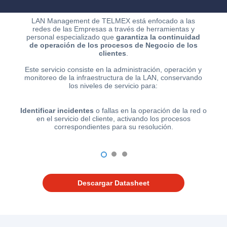
SIANA
LAN Management de TELMEX está enfocado a las
redes de las Empresas a través de herramientas y
personal especializado que
garantiza la continuidad
de operación de los procesos de Negocio de los
Blog
clientes
.
Este servicio consiste en la administración, operación y
monitoreo de la infraestructura de la LAN, conservando
los niveles de servicio para:
d
Identificar incidentes
o fallas en la operación de la red o
en el servicio del cliente, activando los procesos
Ayuda
correspondientes para su resolución.
p
Centros
1
2
3
de
Atención
Descargar Datasheet
Telmex
-
Sitios
WiFi