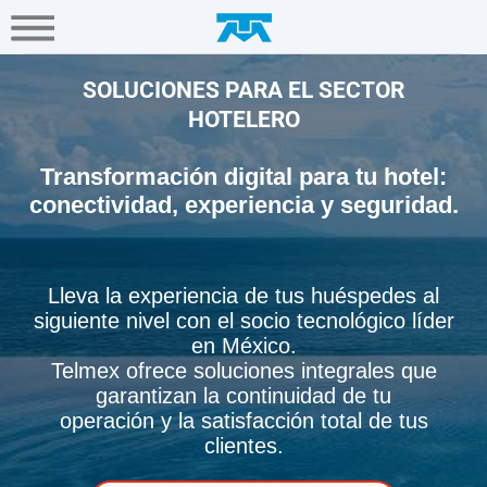
A+
Hogar
Negocio
Empresa
Gamers
soluciones para hoteleria - Em
Soluciones
SOLUCIONES PARA EL SECTOR
TI
HOTELERO
Transformación digital para tu hotel:
Conectividad
conectividad, experiencia y seguridad.
Multinacionales
Lleva la experiencia de tus huéspedes al
siguiente nivel con el socio tecnológico líder
Portal
en México.
Único
Telmex ofrece soluciones integrales que
Empresarial
garantizan la continuidad de tu
operación y la satisfacción total de tus
clientes.
Ayuda