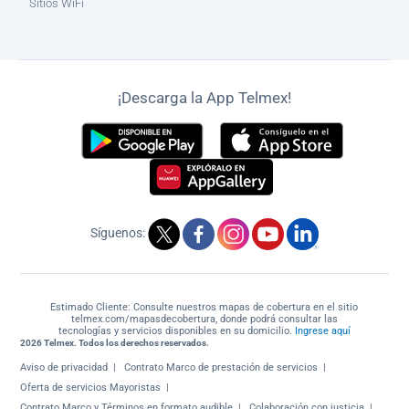
Sitios WiFi
¡Descarga la App Telmex!
Síguenos:
Estimado Cliente: Consulte nuestros mapas de cobertura en el sitio
telmex.com/mapasdecobertura, donde podrá consultar las
tecnologías y servicios disponibles en su domicilio.
Ingrese aquí
2026 Telmex. Todos los derechos reservados.
Aviso de privacidad
Contrato Marco de prestación de servicios
Oferta de servicios Mayoristas
Contrato Marco y Términos en formato audible
Colaboración con justicia