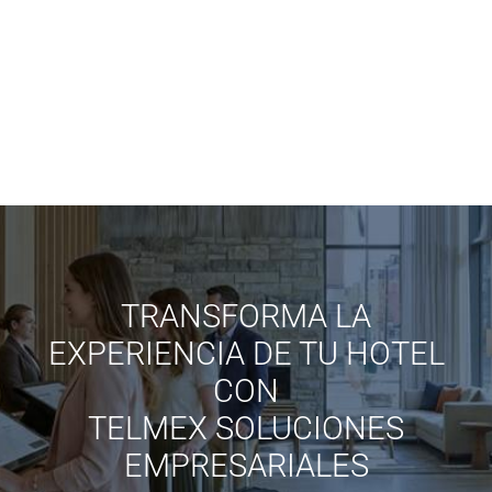
SPA Negocios
Operación monitoreada 24/7
Protección contra Amenazas
Seguridad que protege tu
SOC Dispositivo Seguro
negocio y tu marca
TRANSFORMA LA
EXPERIENCIA DE TU HOTEL
CON
TELMEX SOLUCIONES
EMPRESARIALES