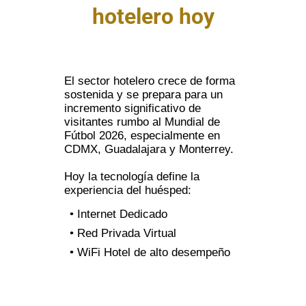
complementarias
hotelero hoy
Telmex
Conectividad Total
Moderniza Hotel
El sector hotelero crece de forma
Internet Dedicado
Infraestructura tecnológica
sostenida y se prepara para un
Red Privada Virtual
Experiencia Digital del Usuario
incremento significativo de
visitantes rumbo al Mundial de
WiFi Hotel de alto desempeño
Experiencia Inteligente
Fútbol 2026, especialmente en
App Hotelera
CDMX, Guadalajara y Monterrey.
Colabora Hotel
Check-in y check-out
Hoy la tecnología define la
Room Service digital
Centro de Reservaciones
experiencia del huésped:
Contact Center y líneas 800
• Internet Dedicado
Beneficios
Telefonía y colaboración
• Red Privada Virtual
Tu hotel siempre en operación
• WiFi Hotel de alto desempeño
Blindaje Hotelero
Huéspedes más satisfechos y
mejores reseñas
Hotel Seguro
Más reservas, menos fricción