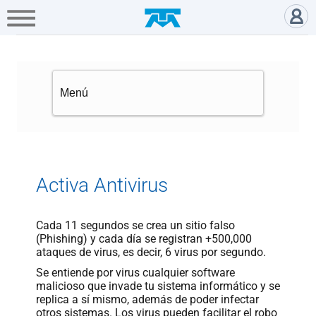
A+
Hogar
Negocio
Empresa
Gamers
Activa Antivirus McAfee incluid
Servicios
Mi
Telmex
Cobertura
Activa Antivirus
Tienda
Cada 11 segundos se crea un sitio falso
en
(Phishing) y cada día se registran +500,000
línea
ataques de virus, es decir, 6 virus por segundo.
Se entiende por virus cualquier software
malicioso que invade tu sistema informático y se
Portabilidad
replica a sí mismo, además de poder infectar
otros sistemas. Los virus pueden facilitar el robo