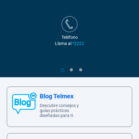
Teléfono
Llama al
*2222
1
2
3
Blog Telmex
Descubre consejos y
guías prácticas
diseñadas para ti.