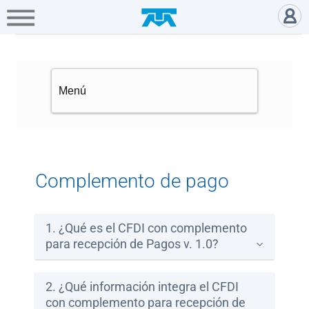
A+
Hogar
Negocio
Empresa
Gamers
CFDI, complemento de pago - A
Servicios
Mi
Telmex
Cobertura
Complemento de pago
Tienda
en
1. ¿Qué es el CFDI con complemento
línea
para recepción de Pagos v. 1.0?
Portabilidad
2. ¿Qué información integra el CFDI
con complemento para recepción de