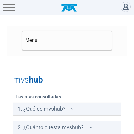
A+
Hogar
Negocio
Empresa
Gamers
mvshub, el mejor entretenimien
Servicios
Mi
Telmex
Cobertura
mvs
hub
Tienda
en
Las más consultadas
línea
1. ¿Qué es mvshub?
Portabilidad
2. ¿Cuánto cuesta mvshub?