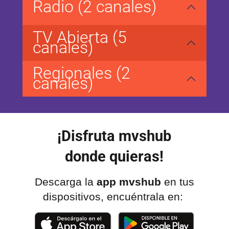
Radio (2 canales)
TV Abierta (5
canales)
Regionales (2
canales)
¡Disfruta mvshub
donde quieras!
Descarga la
app mvshub
en tus
dispositivos, encuéntrala en: