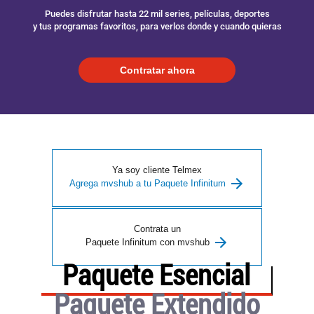
Puedes disfrutar hasta 22 mil series, películas, deportes
Paga
y tus programas favoritos, para verlos donde y cuando quieras
tu
Recibo
Contratar ahora
Ayuda
Ya soy cliente Telmex
Agrega mvshub a tu Paquete Infinitum
Centros
de
Atención
Contrata un
Paquete Infinitum con mvshub
Telmex
-
Paquete Esencial
Sitios
WiFi
Paquete Extendido