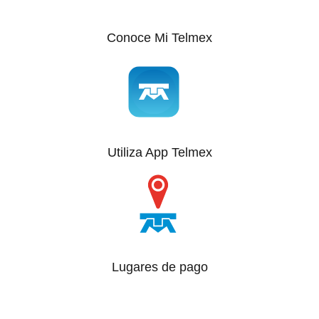
Paga
Conoce Mi Telmex
tu
Recibo
Ayuda
Utiliza App Telmex
Centros
de
Atención
Telmex
-
Lugares de pago
Sitios
WiFi