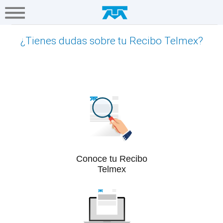
A+
Hogar
Negocio
Empresa
Gamers
Problemas Recibo - Asistencia
Servicios
¿Tienes dudas sobre tu Recibo Telmex?
Mi
Telmex
Cobertura
Tienda
Conoce tu Recibo
en
Telmex
línea
Portabilidad