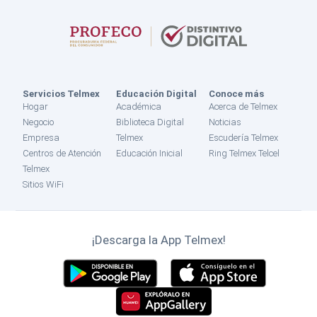
Servicios Telmex
Educación Digital
Conoce más
Hogar
Académica
Acerca de Telmex
Negocio
Biblioteca Digital
Noticias
Empresa
Telmex
Escudería Telmex
Centros de Atención
Educación Inicial
Ring Telmex Telcel
Telmex
Sitios WiFi
¡Descarga la App Telmex!